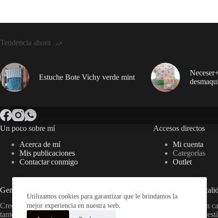
Tendencia ahora
Neceser+
Estuche Bote Vichy verde mint
desmaqui
Un poco sobre mí
Accesos directos
Acerca de mí
Mi cuenta
Mis publicaciones
Categorías
Contactar conmigo
Outlet
Genuino y original
Compromiso de cali
Utilizamos cookies para garantizar que le brindamos la
Creo productos únicos para cada uno,
Hay algo de mí en c
mejor experiencia en nuestra web.
tanto en textil como en madera,
creaciones. Si no est