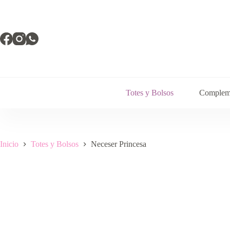
Saltar
al
contenido
Totes y Bolsos
Complem
Inicio
Totes y Bolsos
Neceser Princesa