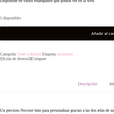
Disponible en varios estampados que podrás ver en la web.
1 disponibles
Añadir al ca
Categoría:
Totes y Bolsos
Etiqueta:
neceseres
Lista de deseos
Compare
Descripción
In
Un precioso Neceser listo para personalizar gracias a las dos telas de su