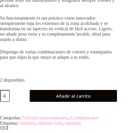
permite tener los subrayadores y bolígrafos siempre visibles y
al alcance.
Su funcionamiento es tan práctico como innovador:
siemplemente baja los extremos de la zona acolchada y se
transforma en un lapicero en vertical de fácil acceso. Ligero,
no añade peso extra y es completamente lavable, ideal para
usarlo a diario.
Dispongo de varias combinaciones de colores y estampados
para que elijas la que mejor se adapte a tu estilo.
2 disponibles
Estuche
Añadir al carrito
Bote
Barberos
cantidad
Categorías:
Artículos personalizados
,
Complementos
Etiquetas:
estuches
,
estuches bote
,
maestras