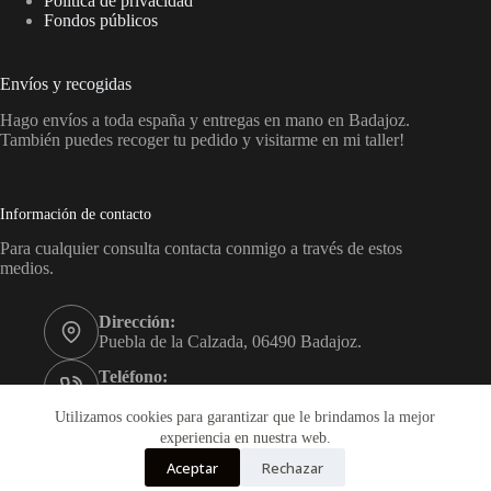
Política de privacidad
Fondos públicos
Envíos y recogidas
Hago envíos a toda españa y entregas en mano en Badajoz.
También puedes recoger tu pedido y visitarme en mi taller!
Información de contacto
Para cualquier consulta contacta conmigo a través de estos
medios.
Dirección:
Puebla de la Calzada, 06490 Badajoz.
Teléfono:
+34 689 45 55 08
Utilizamos cookies para garantizar que le brindamos la mejor
Correo:
experiencia en nuestra web.
sara@sagoca.com
Aceptar
Rechazar
Copyright © 2026 - Sara Gómez Carrillo. Artesanía textil y en