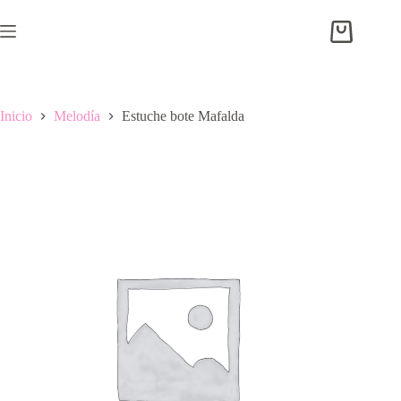
Saltar
al
Carro
contenido
de
compra
Inicio
Melodía
Estuche bote Mafalda