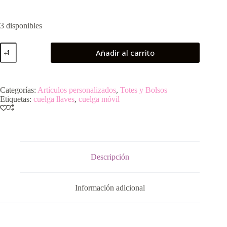
3 disponibles
Cuelga
Añadir al carrito
móvil
Sushi
cantidad
Categorías:
Artículos personalizados
,
Totes y Bolsos
Etiquetas:
cuelga llaves
,
cuelga móvil
Descripción
Información adicional