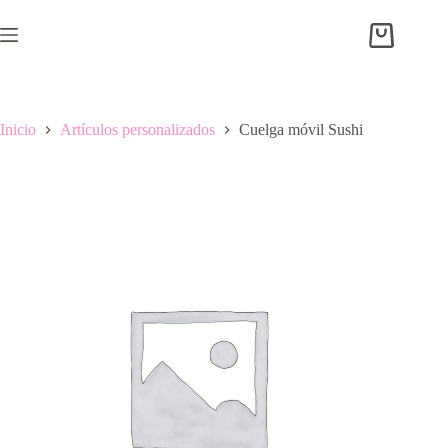
Saltar
al
Carro
contenido
de
compra
Inicio
Artículos personalizados
Cuelga móvil Sushi