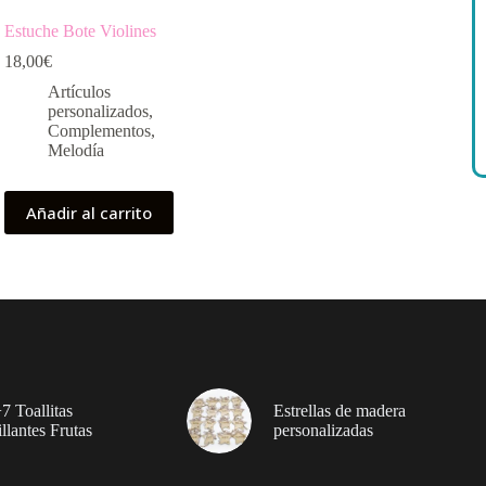
Estuche Bote Violines
18,00
€
Artículos
personalizados
,
Complementos
,
Melodía
Añadir al carrito
7 Toallitas
Estrellas de madera
llantes Frutas
personalizadas