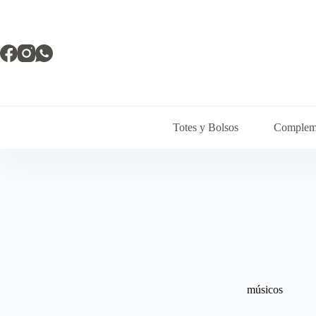
Saltar
al
contenido
Totes y Bolsos
Complem
músicos