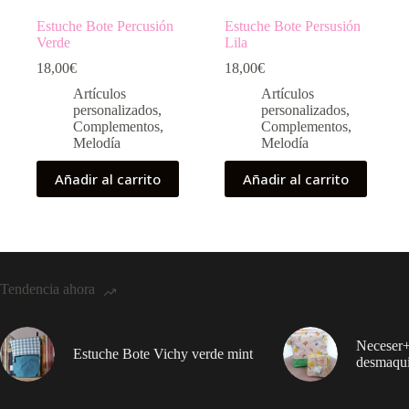
Estuche Bote Percusión
Estuche Bote Persusión
Verde
Lila
18,00
€
18,00
€
Artículos
Artículos
personalizados
,
personalizados
,
Complementos
,
Complementos
,
Melodía
Melodía
Añadir al carrito
Añadir al carrito
Tendencia ahora
Neceser+
Estuche Bote Vichy verde mint
desmaqui