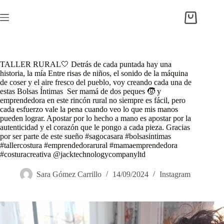
Saltar
al
Carro
contenido
de
compra
TALLER RURAL🤍 Detrás de cada puntada hay una
historia, la mía Entre risas de niños, el sonido de la máquina
de coser y el aire fresco del pueblo, voy creando cada una de
estas Bolsas Íntimas ️ Ser mamá de dos peques 🧒 y
emprendedora en este rincón rural no siempre es fácil, pero
cada esfuerzo vale la pena cuando veo lo que mis manos
pueden lograr. Apostar por lo hecho a mano es apostar por la
autenticidad y el corazón que le pongo a cada pieza. Gracias
por ser parte de este sueño #sagocasara #bolsasintimas
#tallercostura #emprendedorarural #mamaemprendedora
#costuracreativa @jacktechnologycompanyltd
Sara Gómez Carrillo
14/09/2024
Instagram
Reproductor
de
vídeo