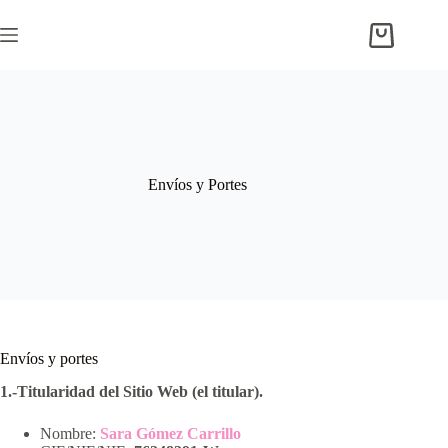
Saltar
al
Carro
contenido
de
compra
Envíos y Portes
Envíos y portes
1.-Titularidad del Sitio Web (el titular).
Nombre:
Sara Gómez Carrillo