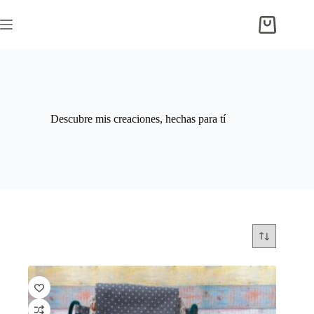
Skip
to
Shopping
content
cart
Descubre mis creaciones, hechas para tí