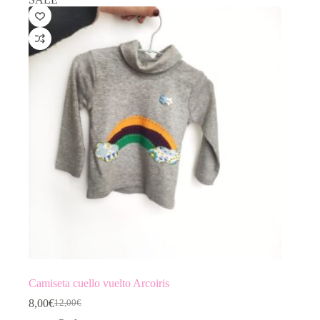
Camiseta cuello vuelto Arcoiris
8,00
€
12,00
€
Original
Current