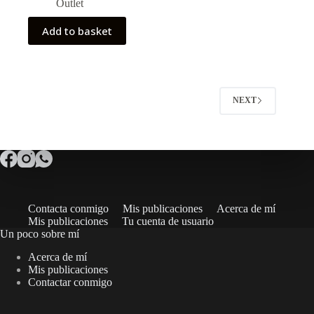
price
price
Outlet
was:
is:
12,00€.
8,00€.
Add to basket
NEXT
Contacta conmigo
Mis publicaciones
Acerca de mí
Mis publicaciones
Tu cuenta de usuario
Un poco sobre mí
Acerca de mí
Mis publicaciones
Contactar conmigo