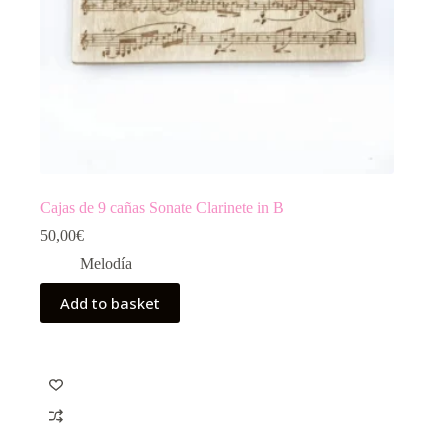
Cajas de 9 cañas Sonate Clarinete in B
50,00
€
Melodía
Add to basket