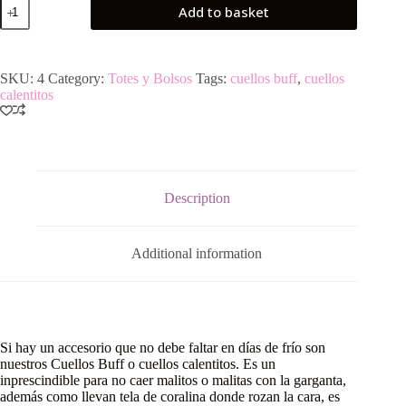
Cuello
Add to basket
Buff
Estrellas
quantity
SKU:
4
Category:
Totes y Bolsos
Tags:
cuellos buff
,
cuellos
calentitos
Description
Additional information
Si hay un accesorio que no debe faltar en días de frío son
nuestros Cuellos Buff o cuellos calentitos. Es un
inprescindible para no caer malitos o malitas con la garganta,
además como llevan tela de coralina donde rozan la cara, es